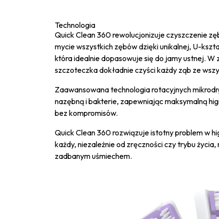
Technologia
Quick Clean 360 rewolucjonizuje czyszczenie zę
mycie wszystkich zębów dzięki unikalnej, U-kszt
która idealnie dopasowuje się do jamy ustnej. W
szczoteczka dokładnie czyści każdy ząb ze wszys
Zaawansowana technologia rotacyjnych mikrodr
nazębną i bakterie, zapewniając maksymalną higi
bez kompromisów.
Quick Clean 360 rozwiązuje istotny problem w hig
każdy, niezależnie od zręczności czy trybu życia,
zadbanym uśmiechem.