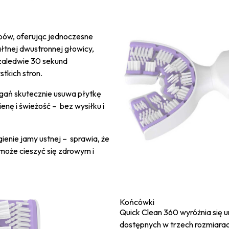
bów, oferując jednoczesne
ałtnej dwustronnej głowicy,
 zaledwie 30 sekund
tkich stron.
gań skutecznie usuwa płytkę
enę i świeżość – bez wysiłku i
ienie jamy ustnej – sprawia, że
 może cieszyć się zdrowym i
Końcówki
Quick Clean 360 wyróżnia się
dostępnych w trzech rozmiarach