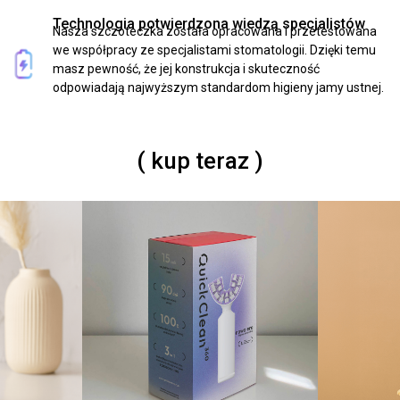
Technologia potwierdzona wiedzą specjalistów
Nasza szczoteczka została opracowana i przetestowana
we współpracy ze specjalistami stomatologii. Dzięki temu
masz pewność, że jej konstrukcja i skuteczność
odpowiadają najwyższym standardom higieny jamy ustnej.
( kup teraz )