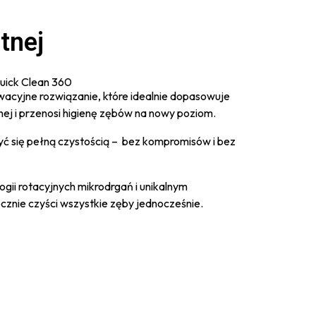
tnej
uick Clean 360
wacyjne rozwiązanie, które idealnie dopasowuje
tnej i przenosi higienę zębów na nowy poziom.
yć się pełną czystością – bez kompromisów i bez
gii rotacyjnych mikrodrgań i unikalnym
znie czyści wszystkie zęby jednocześnie.