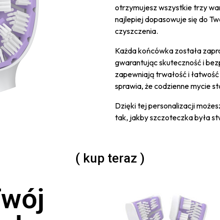
otrzymujesz wszystkie trzy war
najlepiej dopasowuje się do T
czyszczenia.
Każda końcówka została zapro
gwarantując skuteczność i bez
zapewniają trwałość i łatwość
sprawia, że codzienne mycie s
Dzięki tej personalizacji może
tak, jakby szczoteczka była st
( kup teraz )
wój