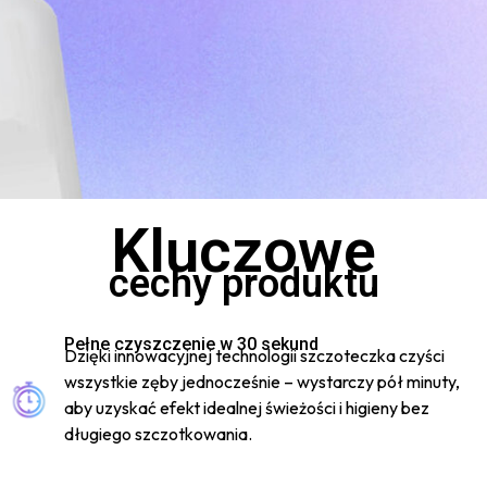
Kluczowe
cechy produktu
Pełne czyszczenie w 30 sekund
Dzięki innowacyjnej technologii szczoteczka czyści
wszystkie zęby jednocześnie – wystarczy pół minuty,
aby uzyskać efekt idealnej świeżości i higieny bez
długiego szczotkowania.